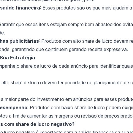
saúde financeira
: Esses produtos são os que mais ajudam a 
Garantir que esses itens estejam sempre bem abastecidos evita
de.
as publicitárias
: Produtos com alto share de lucro devem r
ade, garantindo que continuem gerando receita expressiva.
Sua Estratégia
panhe o share de lucro de cada anúncio para identificar quais
 alto share de lucro devem ter prioridade no planejamento de
e a maior parte do investimento em anúncios para esses produt
 desempenho
: Produtos com baixo share de lucro podem exigir
tos a fim de aumentar as margens ou revisão de preços prati
s com share de lucro negativo?
e lucro negativo é importante para a saúde financeira da sua lo