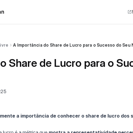
an
ivre
A Importância do Share de Lucro para o Sucesso do Seu
do Share de Lucro para o Su
025
ente a importância de conhecer o share de lucro dos 
e lucro é a métrica que
mostra a representatividade perce