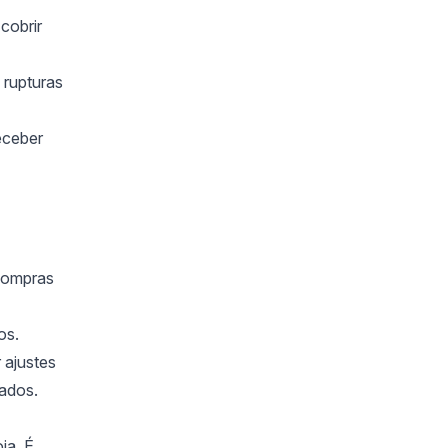
cobrir
 rupturas
eceber
 compras
os.
 ajustes
cados.
ja. É