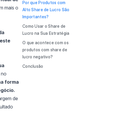
Por que Produtos com
m mais o
Alto Share de Lucro São
Importantes?
Como Usar o Share de
da
Lucro na Sua Estratégia
deste
O que acontece com os
produtos com share de
lucro negativo?
ua
Conclusão
 no
ma forma
egócio.
argem de
sultado