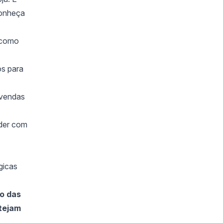
Conheça
 como
os para
 vendas
nder com
gicas
o das
stejam